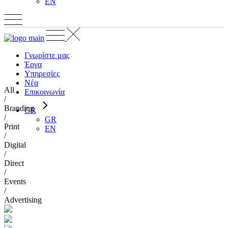
EN
Γνωρίστε μας
Έργα
Υπηρεσίες
Νέα
All
Επικοινωνία
/
Branding
GR
/
GR
Print
EN
/
Digital
/
Direct
/
Events
/
Advertising