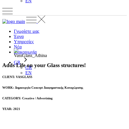
EN
Γνωρίστε μας
Έργα
Υπηρεσίες
Νέα
Επικοινωνία
GR
Adds Life on your Glass structures!
GR
EN
CLIENT: VASGLASS
WORK: Δημιουργία Concept Διαφημιστικής Καταχώρισης
CATEGORY:
Creative
/
Advertising
YEAR: 2021