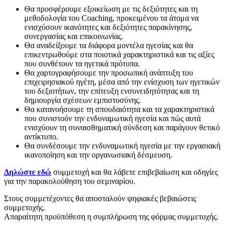
Θα προσφέρουμε εξοικείωση με τις δεξιότητες και τη
μεθοδολογία του Coaching, προκειμένου τα άτομα να
ενισχύσουν ικανότητες και δεξιότητες παρακίνησης,
συνεργασίας και επικοινωνίας.
Θα αναδείξουμε τα διάφορα μοντέλα ηγεσίας και θα
επικεντρωθούμε στα ποιοτικά χαρακτηριστικά και τις αξίες
που συνθέτουν τα ηγετικά πρότυπα.
Θα χαρτογραφήσουμε την προσωπική ανάπτυξη του
επιχειρησιακού ηγέτη, μέσα από την ενίσχυση των ηγετικών
του δεξιοτήτων, την επίτευξη ενσυνειδητότητας και τη
δημιουργία σχέσεων εμπιστοσύνης.
Θα κατανοήσουμε τη σπουδαιότητα και τα χαρακτηριστικά
που συνιστούν την ενδυναμωτική ηγεσία και πώς αυτά
ενισχύουν τη συναισθηματική σύνδεση και παράγουν θετικό
αντίκτυπο.
Θα συνδέσουμε την ενδυναμωτική ηγεσία με την εργασιακή
ικανοποίηση και την οργανωσιακή δέσμευση.
Δηλώστε εδώ
συμμετοχή και θα λάβετε επιβεβαίωση και οδηγίες
για την παρακολούθηση του σεμιναρίου.
Στους συμμετέχοντες θα αποσταλούν ψηφιακές βεβαιώσεις
συμμετοχής.
Απαραίτητη προϋπόθεση η συμπλήρωση της φόρμας συμμετοχής.