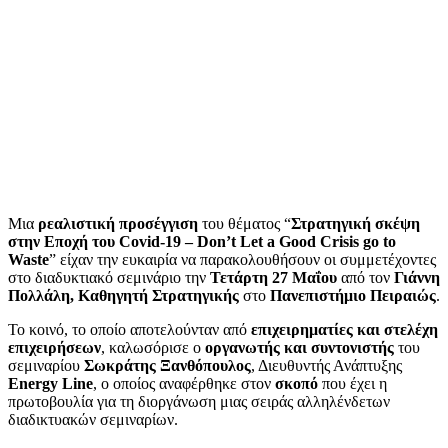
Μια
ρεαλιστική προσέγγιση
του θέματος “
Στρατηγική σκέψη
στην Εποχή του Covid-19 – Don’t Let a Good Crisis go to
Waste
” είχαν την ευκαιρία να παρακολουθήσουν οι συμμετέχοντες
στο διαδυκτιακό σεμινάριο την
Τετάρτη 27 Μαΐου
από τον
Γιάννη
Πολλάλη, Καθηγητή Στρατηγικής
στο
Πανεπιστήμιο Πειραιώς
.
Το κοινό, το οποίο αποτελούνταν από
επιχειρηματίες και στελέχη
επιχειρήσεων
, καλωσόρισε ο
οργανωτής και συντονιστής
του
σεμιναρίου
Σωκράτης Ξανθόπουλος
, Διευθυντής Ανάπτυξης
Energy Line
, ο οποίος αναφέρθηκε στον
σκοπό
που έχει η
πρωτοβουλία για τη διοργάνωση μιας σειράς αλληλένδετων
διαδικτυακών σεμιναρίων.