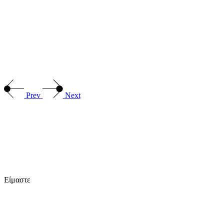
Prev
Next
Είμαστε
Outbox Thinkers!